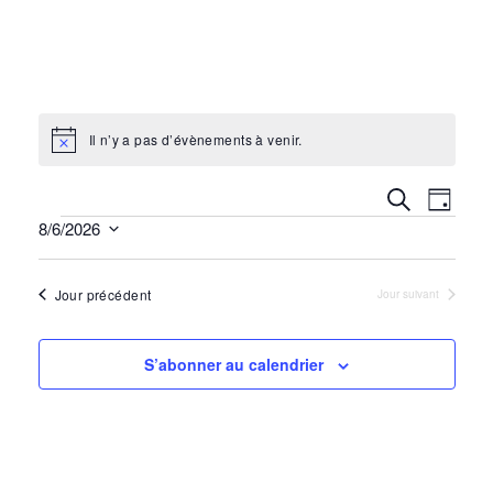
Il n’y a pas d’évènements à venir.
Notice
Recherc
Recherche
Navi
Jour
Évènements
8/6/2026
et
de
Sélectionnez
navigati
vues
une
Jour précédent
Jour suivant
de
date.
Évè
vues
S’abonner au calendrier
Évènem