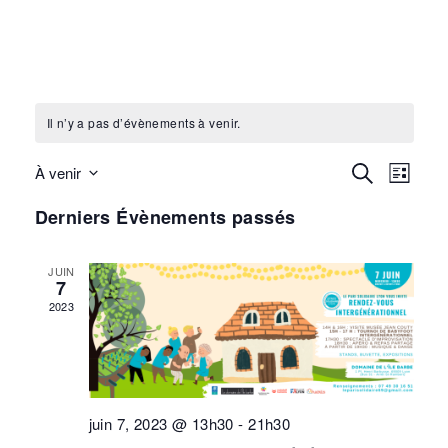
Il n’y a pas d’évènements à venir.
Recherc
Recherche
Navi
À venir
Liste
Sélectionnez
et
de
Derniers Évènements passés
une
navigati
vues
date.
JUIN
de
Évè
7
2023
vues
Évènem
juin 7, 2023 @ 13h30
-
21h30