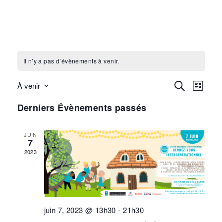
Il n’y a pas d’évènements à venir.
Recherc
Recherche
Navi
À venir
Liste
Sélectionnez
et
de
Derniers Évènements passés
une
navigati
vues
date.
JUIN
de
Évè
7
2023
vues
Évènem
juin 7, 2023 @ 13h30
-
21h30